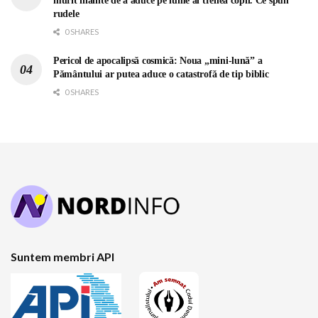
murit înainte de a aduce pe lume al treilea copil. Ce spun
rudele
0 SHARES
Pericol de apocalipsă cosmică: Noua „mini-lună” a
Pământului ar putea aduce o catastrofă de tip biblic
0 SHARES
Suntem membri API