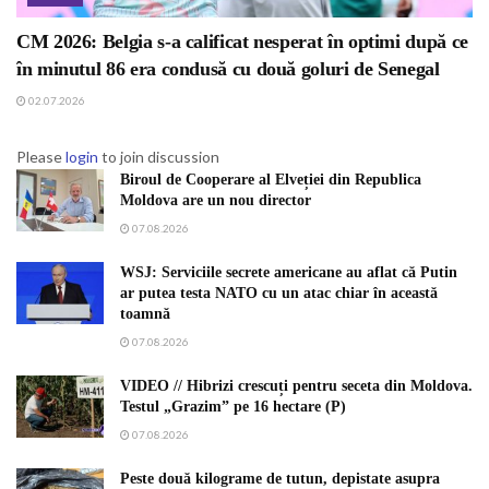
CM 2026: Belgia s-a calificat nesperat în optimi după ce
în minutul 86 era condusă cu două goluri de Senegal
02.07.2026
Please
login
to join discussion
Biroul de Cooperare al Elveției din Republica
Moldova are un nou director
07.08.2026
WSJ: Serviciile secrete americane au aflat că Putin
ar putea testa NATO cu un atac chiar în această
toamnă
07.08.2026
VIDEO // Hibrizi crescuți pentru seceta din Moldova.
Testul „Grazim” pe 16 hectare (P)
07.08.2026
Peste două kilograme de tutun, depistate asupra