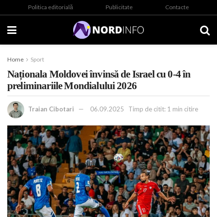
Politica editorială
Publicitate
Contacte
Home
Sport
Naționala Moldovei învinsă de Israel cu 0-4 în
preliminariile Mondialului 2026
Traian Cibotari
06.09.2025
Timp de citit: 1 min citire