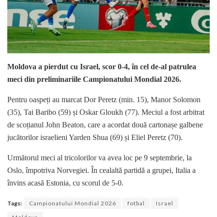
Moldova a pierdut cu Israel, scor 0-4, în cel de-al patrulea
meci din preliminariile Campionatului Mondial 2026.
Pentru oaspeți au marcat Dor Peretz (min. 15), Manor Solomon
(35), Tai Baribo (59) și Oskar Gloukh (77). Meciul a fost arbitrat
de scoțianul John Beaton, care a acordat două cartonașe galbene
jucătorilor israelieni Yarden Shua (69) și Eliel Peretz (70).
Următorul meci al tricolorilor va avea loc pe 9 septembrie, la
Oslo, împotriva Norvegiei. În cealaltă partidă a grupei, Italia a
învins acasă Estonia, cu scorul de 5-0.
Tags:
Campionatului Mondial 2026
fotbal
Israel