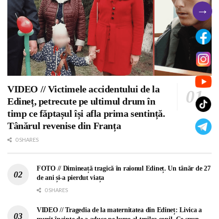
→
VIDEO // Victimele accidentului de la
Edineț, petrecute pe ultimul drum în
timp ce făptașul își afla prima sentință.
Tânărul revenise din Franța
0 SHARES
FOTO // Dimineață tragică în raionul Edineț. Un tânăr de 27
de ani și-a pierdut viața
0 SHARES
VIDEO // Tragedia de la maternitatea din Edineț: Livica a