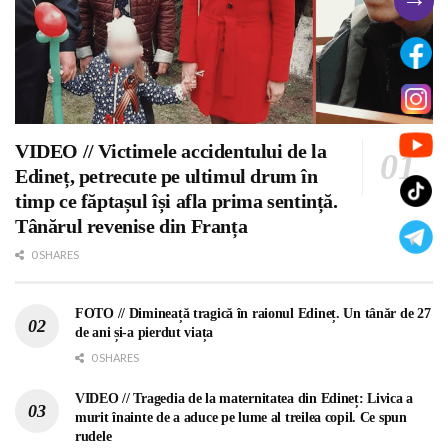
VIDEO // Victimele accidentului de la
Edineț, petrecute pe ultimul drum în
timp ce făptașul își afla prima sentință.
Tânărul revenise din Franța
0 SHARES
FOTO // Dimineață tragică în raionul Edineț. Un tânăr de 27
de ani și-a pierdut viața
0 SHARES
VIDEO // Tragedia de la maternitatea din Edineț: Livica a
murit înainte de a aduce pe lume al treilea copil. Ce spun
rudele