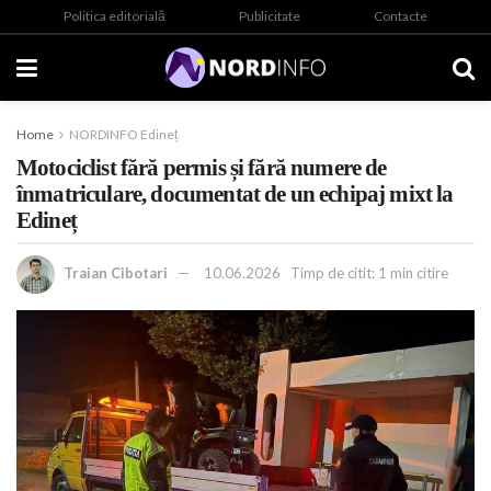
Politica editorială
Publicitate
Contacte
Home
NORDINFO Edineț
Motociclist fără permis și fără numere de
înmatriculare, documentat de un echipaj mixt la
Edineț
Traian Cibotari
10.06.2026
Timp de citit: 1 min citire