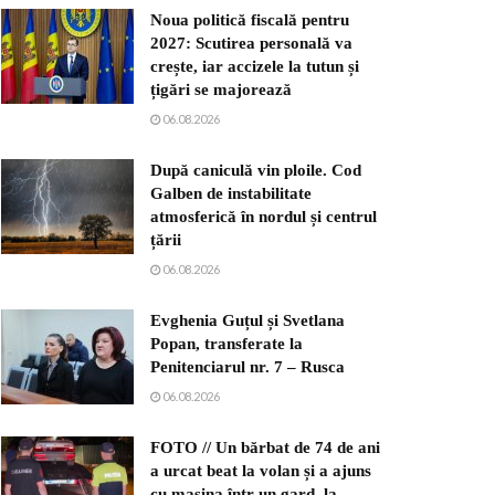
Noua politică fiscală pentru
2027: Scutirea personală va
crește, iar accizele la tutun și
țigări se majorează
06.08.2026
După caniculă vin ploile. Cod
Galben de instabilitate
atmosferică în nordul și centrul
țării
06.08.2026
Evghenia Guțul și Svetlana
Popan, transferate la
Penitenciarul nr. 7 – Rusca
06.08.2026
FOTO // Un bărbat de 74 de ani
a urcat beat la volan și a ajuns
cu mașina într-un gard, la