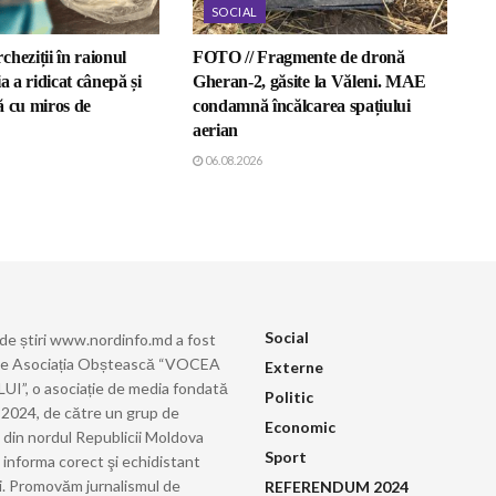
SOCIAL
heziții în raionul
FOTO // Fragmente de dronă
a a ridicat cânepă și
Gheran-2, găsite la Văleni. MAE
ă cu miros de
condamnă încălcarea spațiului
aerian
06.08.2026
Social
 de știri www.nordinfo.md a fost
de Asociația Obștească “VOCEA
Externe
”, o asociație de media fondată
Politic
ie 2024, de către un grup de
Economic
i din nordul Republicii Moldova
Sport
 informa corect şi echidistant
i. Promovăm jurnalismul de
REFERENDUM 2024