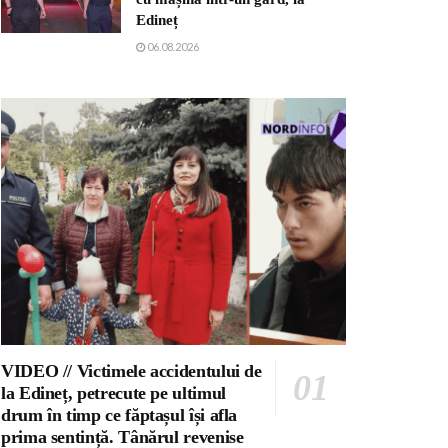
Edineț
06.08.2026
VIDEO // Victimele accidentului de
la Edineț, petrecute pe ultimul
drum în timp ce făptașul își afla
prima sentință. Tânărul revenise