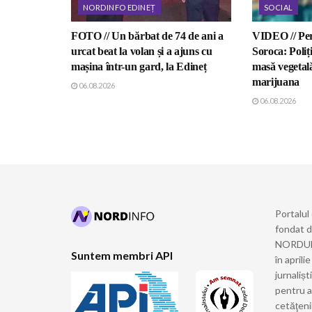
NORDINFO EDINEȚ
SOCIAL
FOTO // Un bărbat de 74 de ani a
VIDEO // Perc
urcat beat la volan și a ajuns cu
Soroca: Poliți
mașina într-un gard, la Edineț
masă vegetal
marijuana
06.08.2026
06.08.2026
Portalul
fondat 
NORDULUI
Suntem membri API
în april
jurnalișt
pentru a
cetăţeni