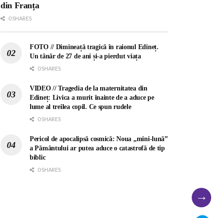
din Franța
0 SHARES
FOTO // Dimineață tragică în raionul Edineț.
Un tânăr de 27 de ani și-a pierdut viața
0 SHARES
VIDEO // Tragedia de la maternitatea din
Edineț: Livica a murit înainte de a aduce pe
lume al treilea copil. Ce spun rudele
0 SHARES
Pericol de apocalipsă cosmică: Noua „mini-lună”
a Pământului ar putea aduce o catastrofă de tip
biblic
0 SHARES
→