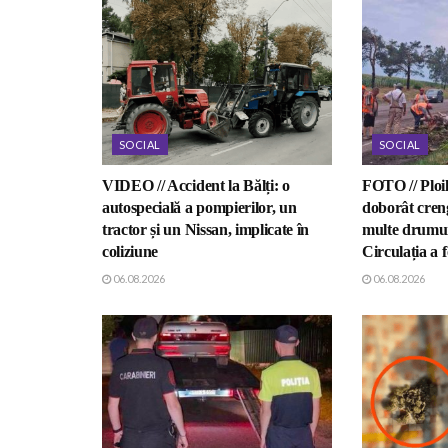
SOCIAL
SOCIAL
VIDEO // Accident la Bălți: o
FOTO // Ploil
autospecială a pompierilor, un
doborât creng
tractor și un Nissan, implicate în
multe drumuri
coliziune
Circulația a f
06.08.2026
06.08.2026