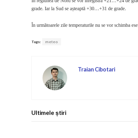
În regiunea de Nord se vor înregistra +21…+24 de gr
grade. Iar la Sud se așteaptă +30…+31 de grade.
În următoarele zile temperaturile nu se vor schimba esen
Tags:
meteo
Traian Cibotari
Ultimele știri