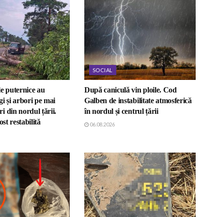
SOCIAL
e puternice au
După caniculă vin ploile. Cod
i și arbori pe mai
Galben de instabilitate atmosferică
 din nordul țării.
în nordul și centrul țării
ost restabilită
06.08.2026