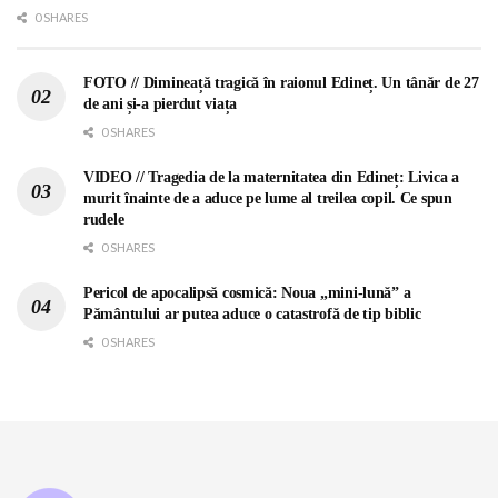
0 SHARES
FOTO // Dimineață tragică în raionul Edineț. Un tânăr de 27
de ani și-a pierdut viața
0 SHARES
VIDEO // Tragedia de la maternitatea din Edineț: Livica a
murit înainte de a aduce pe lume al treilea copil. Ce spun
rudele
0 SHARES
Pericol de apocalipsă cosmică: Noua „mini-lună” a
Pământului ar putea aduce o catastrofă de tip biblic
0 SHARES