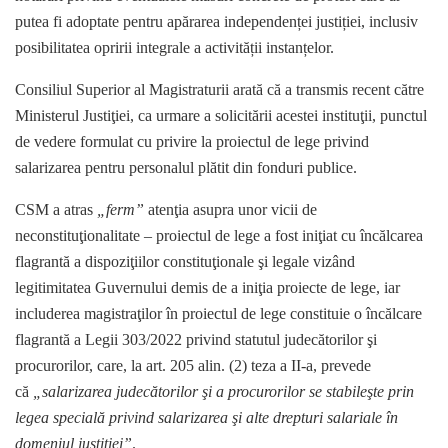
putea fi adoptate pentru apărarea independenței justiției, inclusiv
posibilitatea opririi integrale a activității instanțelor.
Consiliul Superior al Magistraturii arată că a transmis recent către
Ministerul Justiţiei, ca urmare a solicitării acestei instituţii, punctul
de vedere formulat cu privire la proiectul de lege privind
salarizarea pentru personalul plătit din fonduri publice.
CSM a atras
„ferm”
atenţia asupra unor vicii de
neconstituţionalitate – proiectul de lege a fost iniţiat cu încălcarea
flagrantă a dispoziţiilor constituţionale şi legale vizând
legitimitatea Guvernului demis de a iniţia proiecte de lege, iar
includerea magistraţilor în proiectul de lege constituie o încălcare
flagrantă a Legii 303/2022 privind statutul judecătorilor şi
procurorilor, care, la art. 205 alin. (2) teza a II-a, prevede
că
„salarizarea judecătorilor şi a procurorilor se stabileşte prin
legea specială privind salarizarea şi alte drepturi salariale în
domeniul justiţiei”
.