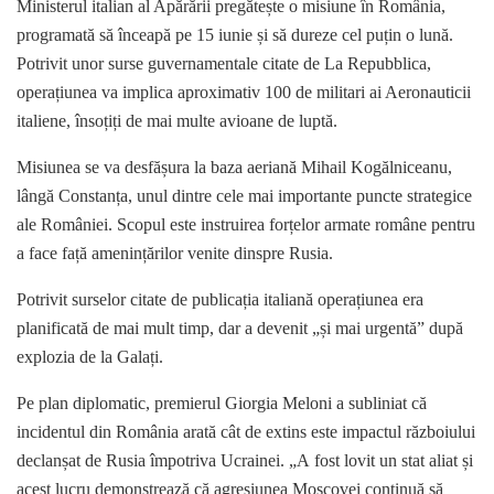
Ministerul italian al Apărării pregătește o misiune în România,
programată să înceapă pe 15 iunie și să dureze cel puțin o lună.
Potrivit unor surse guvernamentale citate de La Repubblica,
operațiunea va implica aproximativ 100 de militari ai Aeronauticii
italiene, însoțiți de mai multe avioane de luptă.
Misiunea se va desfășura la baza aeriană Mihail Kogălniceanu,
lângă Constanța, unul dintre cele mai importante puncte strategice
ale României. Scopul este instruirea forțelor armate române pentru
a face față amenințărilor venite dinspre Rusia.
Potrivit surselor citate de publicația italiană operațiunea era
planificată de mai mult timp, dar a devenit „și mai urgentă” după
explozia de la Galați.
Pe plan diplomatic, premierul Giorgia Meloni a subliniat că
incidentul din România arată cât de extins este impactul războiului
declanșat de Rusia împotriva Ucrainei. „A fost lovit un stat aliat și
acest lucru demonstrează că agresiunea Moscovei continuă să