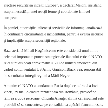
afecteze securitatea întregii Europe”, a declarat Meloni, insistând
asupra necesității unei reacții ferme și coordonate la nivel
european.
În paralel, autoritățile italiene și serviciile de informații analizează
în continuare circumstanțele incidentului, pentru a evalua riscurile
și implicațiile asupra securității regionale.
Baza aeriană Mihail Kogălniceanu este considerată unul dintre
cele mai importante puncte strategice ale flancului estic al NATO.
Aici sunt dislocați aproximativ 4.500 de militari americani din
cadrul contingentului US Army Garrison Black Sea, responsabil
de securitatea întregii regiuni a Mării Negre.
Amintim că NATO a condamnat Rusia după ce o dronă a lovit
vineri, 29 mai, o clădire rezidențială din România, provocând
rănirea a două persoane. Oficialii Alianței afirmă că răspunsul este
probabil să se concentreze pe consolidarea apărării flancului estic,