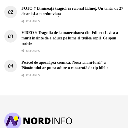
FOTO // Dimineață tragică în raionul Edineț. Un tânăr de 27
de ani și-a pierdut viața
0 SHARES
VIDEO // Tragedia de la maternitatea din Edineț: Livica a
murit înainte de a aduce pe lume al treilea copil. Ce spun
rudele
0 SHARES
Pericol de apocalipsă cosmică: Noua „mini-lună” a
Pământului ar putea aduce o catastrofă de tip biblic
0 SHARES