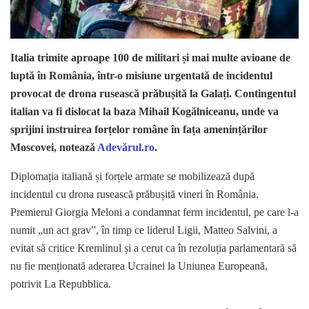
Italia trimite aproape 100 de militari și mai multe avioane de
luptă în România, într-o misiune urgentată de incidentul
provocat de drona rusească prăbușită la Galați. Contingentul
italian va fi dislocat la baza Mihail Kogălniceanu, unde va
sprijini instruirea forțelor române în fața amenințărilor
Moscovei, notează
Adevărul.ro
.
Diplomația italiană și forțele armate se mobilizează după
incidentul cu drona rusească prăbușită vineri în România.
Premierul Giorgia Meloni a condamnat ferm incidentul, pe care l-a
numit „un act grav”, în timp ce liderul Ligii, Matteo Salvini, a
evitat să critice Kremlinul și a cerut ca în rezoluția parlamentară să
nu fie menționată aderarea Ucrainei la Uniunea Europeană,
potrivit La Repubblica.