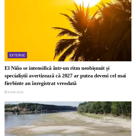
EXTERNE
El Niño se intensifică într-un ritm neobișnuit și
specialiștii avertizează că 2027 ar putea deveni cel mai
fierbinte an înregistrat vreodată
04.08.2026