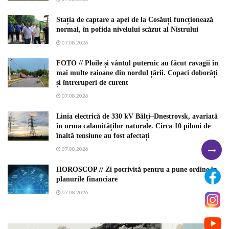
Stația de captare a apei de la Cosăuți funcționează
normal, în pofida nivelului scăzut al Nistrului
07.08.2026
FOTO // Ploile și vântul puternic au făcut ravagii în
mai multe raioane din nordul țării. Copaci doborâți
și întreruperi de curent
07.08.2026
Linia electrică de 330 kV Bălți–Dnestrovsk, avariată
în urma calamităților naturale. Circa 10 piloni de
înaltă tensiune au fost afectați
→
07.08.2026
HOROSCOP // Zi potrivită pentru a pune ordine în
planurile financiare
07.08.2026