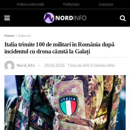
Politica editorială
Publicitate
Contacte
Home
Externe
Italia trimite 100 de militari în România după
incidentul cu drona căzută la Galați
Nord_Info
30.05.2026
Timp de citit: 2 minute citite