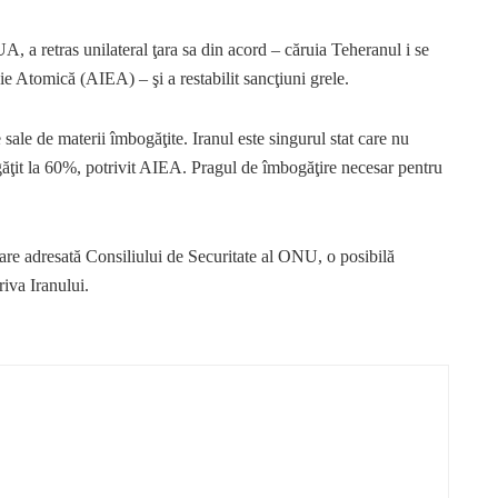
, a retras unilateral ţara sa din acord – căruia Teheranul i se
e Atomică (AIEA) – şi a restabilit sancţiuni grele.
sale de materii îmbogăţite. Iranul este singurul stat care nu
ăţit la 60%, potrivit AIEA. Pragul de îmbogăţire necesar pentru
oare adresată Consiliului de Securitate al ONU, o posibilă
iva Iranului.