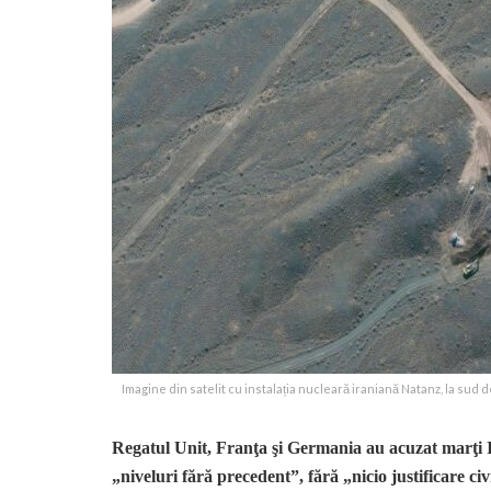
Imagine din satelit cu instalația nucleară iraniană Natanz, la sud 
Regatul Unit, Franţa şi Germania au acuzat marţi Ir
„niveluri fără precedent”, fără „nicio justificare civ