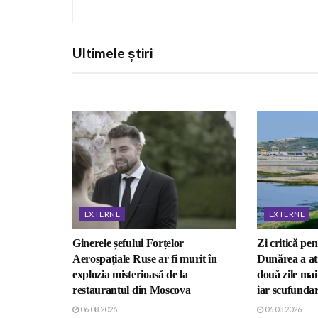
Ultimele știri
EXTERNE
EXTERNE
Ginerele șefului Forțelor
Zi critică pen
Aerospațiale Ruse ar fi murit în
Dunărea a ati
explozia misterioasă de la
două zile ma
restaurantul din Moscova
iar scufundar
06.08.2026
06.08.2026