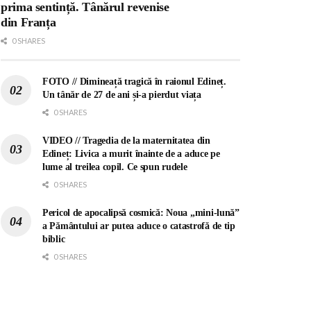
prima sentință. Tânărul revenise
din Franța
0 SHARES
FOTO // Dimineață tragică în raionul Edineț.
Un tânăr de 27 de ani și-a pierdut viața
0 SHARES
VIDEO // Tragedia de la maternitatea din
Edineț: Livica a murit înainte de a aduce pe
lume al treilea copil. Ce spun rudele
0 SHARES
Pericol de apocalipsă cosmică: Noua „mini-lună”
a Pământului ar putea aduce o catastrofă de tip
biblic
0 SHARES