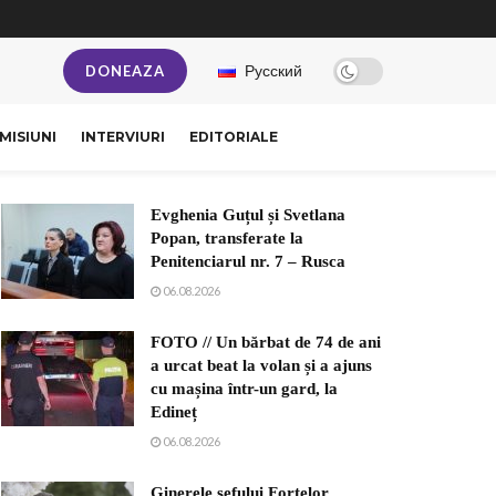
Русский
DONEAZA
MISIUNI
INTERVIURI
EDITORIALE
Evghenia Guțul și Svetlana
Popan, transferate la
Penitenciarul nr. 7 – Rusca
06.08.2026
FOTO // Un bărbat de 74 de ani
a urcat beat la volan și a ajuns
cu mașina într-un gard, la
Edineț
06.08.2026
Ginerele șefului Forțelor