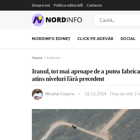
Despre noi
Politica editorială
Contacte
NORDINFO EDINEȚ
CLICK PE ADEVĂR
SOCIAL
Home
Externe
Iranul, tot mai aproape de a putea fabric
atins niveluri fără precedent
Nicolai Coșeru
18.12.2024
Timp de citit: 2 m