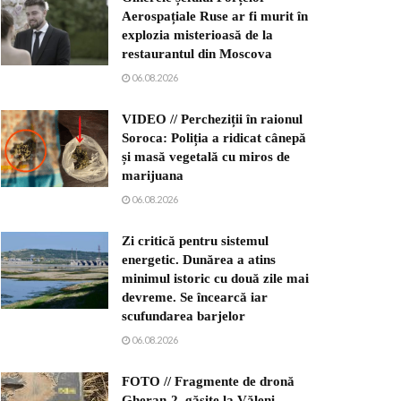
Aerospațiale Ruse ar fi murit în
explozia misterioasă de la
restaurantul din Moscova
06.08.2026
VIDEO // Percheziții în raionul
Soroca: Poliția a ridicat cânepă
și masă vegetală cu miros de
marijuana
06.08.2026
Zi critică pentru sistemul
energetic. Dunărea a atins
minimul istoric cu două zile mai
devreme. Se încearcă iar
scufundarea barjelor
06.08.2026
FOTO // Fragmente de dronă
Gheran-2, găsite la Văleni.