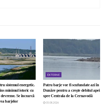
EXTERNE
tru sistemul energetic.
Patru barje vor fi scufundate azi în
ns minimul istoric cu
Dunăre pentru a creşte debitul apei
i devreme. Se încearcă
spre Centrala de la Cernavodă
ea barjelor
05.08.2026