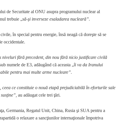
ului de Securitate al ONU asupra programului nuclear al
nul trebuie „
să-şi inverseze esaladarea nucleară”.
civile, în special pentru energie, însă neagă că doreşte să se
e occidentale.
niveluri fără precedent, din nou fără nicio justificare civilă
ut sub numele de E3, adăugând că aceasta „
îi va da Iranului
onabile pentru mai multe arme nucleare”.
, ceea ce constituie o nouă etapă prejudiciabilă în eforturile sale
 susţine”,
au adăugat cele trei ţări.
nţa, Germania, Regatul Unit, China, Rusia şi SUA pentru a
apartidă o relaxare a sancţiunilor internaţionale împotriva