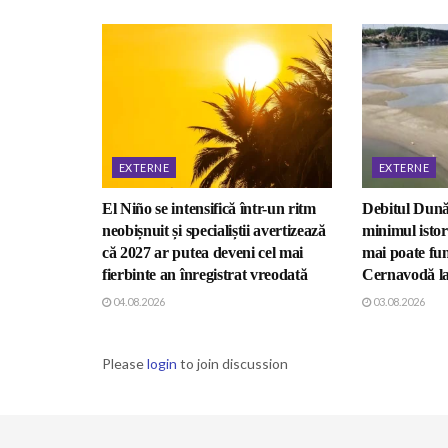
EXTERNE
EXTERNE
El Niño se intensifică într-un ritm
Debitul Dună
neobișnuit și specialiștii avertizează
minimul istor
că 2027 ar putea deveni cel mai
mai poate fun
fierbinte an înregistrat vreodată
Cernavodă la
04.08.2026
03.08.2026
Please
login
to join discussion