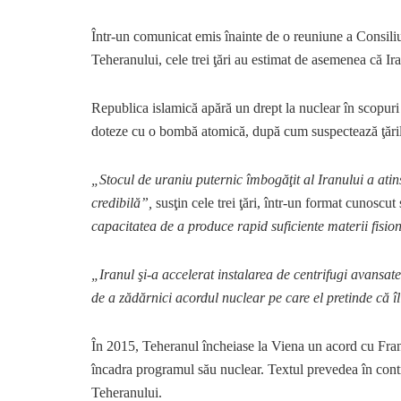
Într-un comunicat emis înainte de o reuniune a Consili
Teheranului, cele trei ţări au estimat de asemenea că Ira
Republica islamică apără un drept la nuclear în scopuri 
doteze cu o bombă atomică, după cum suspectează ţăril
„Stocul de uraniu puternic îmbogăţit al Iranului a atins 
credibilă”,
susţin cele trei ţări, într-un format cunosc
capacitatea de a produce rapid suficiente materii fisi
„Iranul şi-a accelerat instalarea de centrifugi avansate
de a zădărnici acordul nuclear pe care el pretinde că îl
În 2015, Teheranul încheiase la Viena un acord cu Fra
încadra programul său nuclear. Textul prevedea în contr
Teheranului.