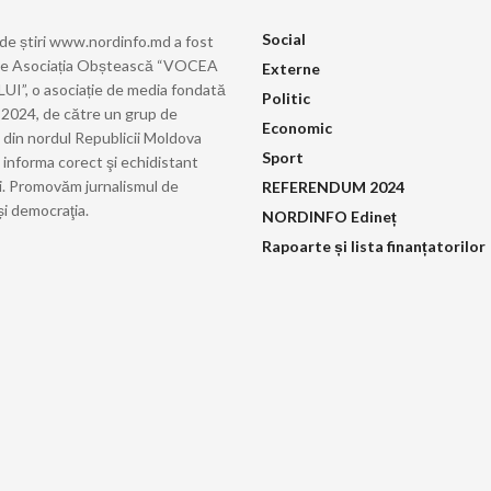
Social
 de știri www.nordinfo.md a fost
de Asociația Obștească “VOCEA
Externe
”, o asociație de media fondată
Politic
ie 2024, de către un grup de
Economic
i din nordul Republicii Moldova
Sport
 informa corect şi echidistant
i. Promovăm jurnalismul de
REFERENDUM 2024
și democraţia.
NORDINFO Edineț
Rapoarte și lista finanțatorilor