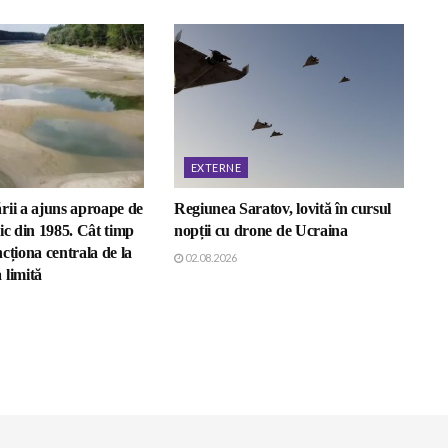
EXTERNE
rii a ajuns aproape de
Regiunea Saratov, lovită în cursul
ic din 1985. Cât timp
nopții cu drone de Ucraina
cționa centrala de la
02.08.2026
 limită