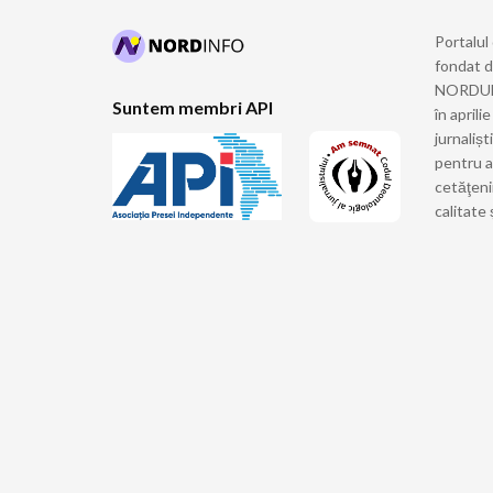
Portalul
fondat 
NORDULUI
Suntem membri API
în april
jurnalișt
pentru a
cetăţeni
calitate 