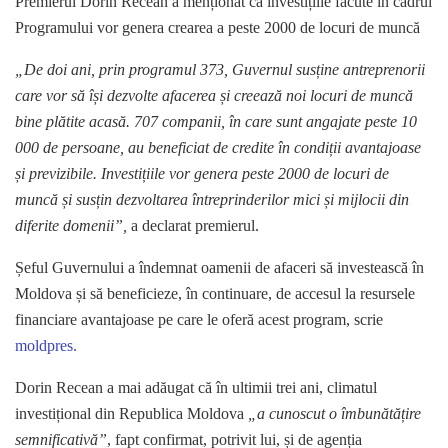
Premierul Dorin Recean a menționat că investițiile făcute în cadrul
Programului vor genera crearea a peste 2000 de locuri de muncă
„De doi ani, prin programul 373, Guvernul susține antreprenorii
care vor să își dezvolte afacerea și creează noi locuri de muncă
bine plătite acasă. 707 companii, în care sunt angajate peste 10
000 de persoane, au beneficiat de credite în condiții avantajoase
și previzibile. Investițiile vor genera peste 2000 de locuri de
muncă și susțin dezvoltarea întreprinderilor mici și mijlocii din
diferite domenii”,
a declarat premierul.
Șeful Guvernului a îndemnat oamenii de afaceri să investească în
Moldova și să beneficieze, în continuare, de accesul la resursele
financiare avantajoase pe care le oferă acest program, scrie
moldpres.
Dorin Recean a mai adăugat că în ultimii trei ani, climatul
investițional din Republica Moldova
„a cunoscut o îmbunătățire
semnificativă”
, fapt confirmat, potrivit lui, și de agenția