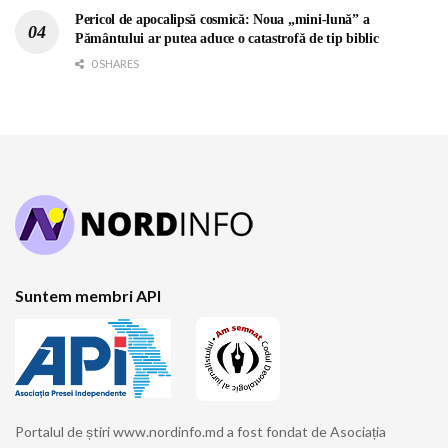
Pericol de apocalipsă cosmică: Noua „mini-lună” a
Pământului ar putea aduce o catastrofă de tip biblic
0 SHARES
Suntem membri API
Portalul de știri www.nordinfo.md a fost fondat de Asociația