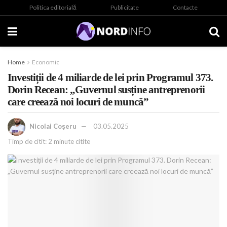
Politica editorială
Publicitate
Contacte
Home
Economic
Investiții de 4 miliarde de lei prin Programul 373.
Dorin Recean: „Guvernul susține antreprenorii
care creează noi locuri de muncă”
Nicolai Coșeru
03.05.2025
Timp de citit: 2 minute citite