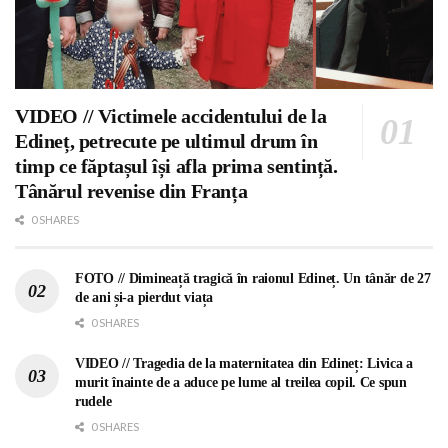
VIDEO // Victimele accidentului de la
Edineț, petrecute pe ultimul drum în
timp ce făptașul își afla prima sentință.
Tânărul revenise din Franța
0 SHARES
FOTO // Dimineață tragică în raionul Edineț. Un tânăr de 27
de ani și-a pierdut viața
0 SHARES
VIDEO // Tragedia de la maternitatea din Edineț: Livica a
murit înainte de a aduce pe lume al treilea copil. Ce spun
rudele
0 SHARES