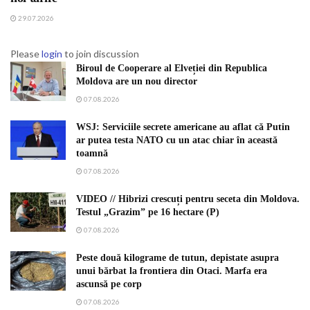
29.07.2026
Please
login
to join discussion
Biroul de Cooperare al Elveției din Republica
Moldova are un nou director
07.08.2026
WSJ: Serviciile secrete americane au aflat că Putin
ar putea testa NATO cu un atac chiar în această
toamnă
07.08.2026
VIDEO // Hibrizi crescuți pentru seceta din Moldova.
Testul „Grazim” pe 16 hectare (P)
07.08.2026
Peste două kilograme de tutun, depistate asupra
unui bărbat la frontiera din Otaci. Marfa era
ascunsă pe corp
07.08.2026