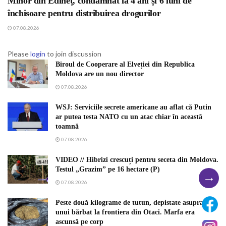
Minor din Edineț, condamnat la 4 ani și 6 luni de
închisoare pentru distribuirea drogurilor
07.08.2026
Please
login
to join discussion
Biroul de Cooperare al Elveției din Republica
Moldova are un nou director
07.08.2026
WSJ: Serviciile secrete americane au aflat că Putin
ar putea testa NATO cu un atac chiar în această
toamnă
07.08.2026
VIDEO // Hibrizi crescuți pentru seceta din Moldova.
Testul „Grazim” pe 16 hectare (P)
→
07.08.2026
Peste două kilograme de tutun, depistate asupra
unui bărbat la frontiera din Otaci. Marfa era
ascunsă pe corp