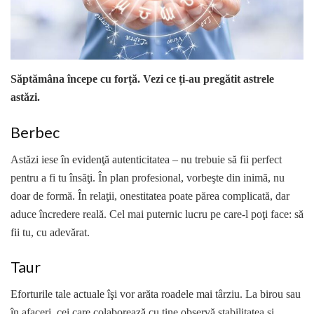
Săptămâna începe cu forță. Vezi ce ți-au pregătit astrele
astăzi.
Berbec
Astăzi iese în evidenţă autenticitatea – nu trebuie să fii perfect
pentru a fi tu însăţi. În plan profesional, vorbeşte din inimă, nu
doar de formă. În relaţii, onestitatea poate părea complicată, dar
aduce încredere reală. Cel mai puternic lucru pe care-l poţi face: să
fii tu, cu adevărat.
Taur
Eforturile tale actuale îşi vor arăta roadele mai târziu. La birou sau
în afaceri, cei care colaborează cu tine observă stabilitatea şi