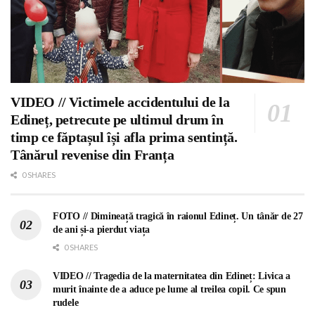
VIDEO // Victimele accidentului de la
Edineț, petrecute pe ultimul drum în
timp ce făptașul își afla prima sentință.
Tânărul revenise din Franța
0 SHARES
FOTO // Dimineață tragică în raionul Edineț. Un tânăr de 27
de ani și-a pierdut viața
0 SHARES
VIDEO // Tragedia de la maternitatea din Edineț: Livica a
murit înainte de a aduce pe lume al treilea copil. Ce spun
rudele