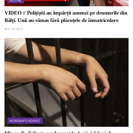
SOCIAL
VIDEO // Polițiștii au împărțit amenzi pe drumurile din
Bălți. Unii au rămas fără plăcuțele de înmatriculare
07.08.2026
NORDINFO EDINEȚ