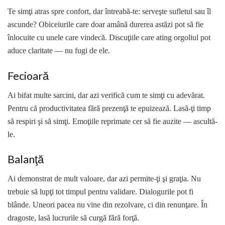
Te simţi atras spre confort, dar întreabă-te: serveşte sufletul sau îl
ascunde? Obiceiurile care doar amână durerea astăzi pot să fie
înlocuite cu unele care vindecă. Discuţiile care ating orgoliul pot
aduce claritate — nu fugi de ele.
Fecioară
Ai bifat multe sarcini, dar azi verifică cum te simţi cu adevărat.
Pentru că productivitatea fără prezenţă te epuizează. Lasă-ţi timp
să respiri şi să simţi. Emoţiile reprimate cer să fie auzite — ascultă-
le.
Balanţă
Ai demonstrat de mult valoare, dar azi permite-ţi şi graţia. Nu
trebuie să lupţi tot timpul pentru validare. Dialogurile pot fi
blânde. Uneori pacea nu vine din rezolvare, ci din renunţare. În
dragoste, lasă lucrurile să curgă fără forţă.