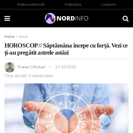
Politica editorială
Publicitate
Contacte
Home
Social
HOROSCOP // Săptămâna începe cu forță. Vezi ce
ți-au pregătit astrele astăzi
Traian Cibotari
27.10.2025
Timp de citit: 3 minute citite