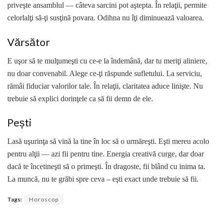
priveşte ansamblul — câteva sarcini pot aştepta. În relaţii, permite
celorlalţi să-ţi susţină povara. Odihna nu îţi diminuează valoarea.
Vărsător
E uşor să te mulţumeşti cu ce-e la îndemână, dar tu meriţi aliniere,
nu doar convenabil. Alege ce-ţi răspunde sufletului. La serviciu,
rămâi fiduciar valori­lor tale. În relaţii, claritatea aduce linişte. Nu
trebuie să explici dorinţele ca să fii demn de ele.
Pești
Lasă uşurinţa să vină la tine în loc să o urmăreşti. Eşti mereu acolo
pentru alţii — azi fii pentru tine. Energia creativă curge, dar doar
dacă te încetineşti să o primeşti. În dragoste, fii blând cu inima ta.
La muncă, nu te grăbi spre ceva – eşti exact unde trebuie să fii.
Tags:
Horoscop