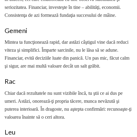
seriozitatea. Financiar, investeşte în tine – abilităţi, economii.
Consistenţa de azi formează fundaţia succesului de mâine.
Gemeni
Mintea ta funcţionează rapid, dar astăzi câştigul vine dacă reduci
viteza şi simplifici. Împarte sarcinile, nu le lăsa să se adune.
Financiar, evită deciziile luate din panică. Un pas mic, făcut calm
şi sigur, are mai multă valoare decât un salt grăbit.
Rac
Chiar dacă rezultatele nu sunt vizibile încă, tu ştii ce ai dus pe
umeri. Astăzi, onorează-ţi propria tăcere, munca nevăzută şi
puterea interioară. În dragoste, nu aştepta confirmări: recunoaşte-ţi
valoarea înainte să o ceri altora.
Leu