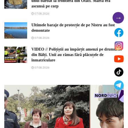
unui bărbat la frontiera din Otaci. Marfa era
ascunsă pe corp
07.08.2026
→
Ultimele baraje de protecție de pe Nistru au fost
demontate
07.08.2026
VIDEO // Polițiștii au împărțit amenzi pe drumurile
din Bălți. Unii au rămas fără plăcuțele de
înmatriculare
07.08.2026