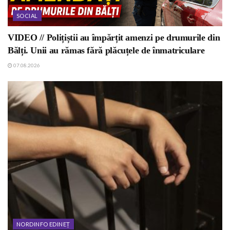
SOCIAL
VIDEO // Polițiștii au împărțit amenzi pe drumurile din
Bălți. Unii au rămas fără plăcuțele de înmatriculare
07.08.2026
NORDINFO EDINEȚ