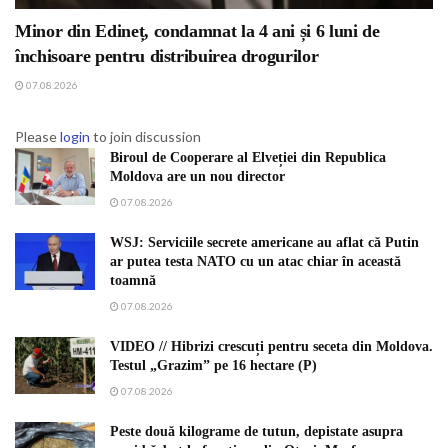
Minor din Edineț, condamnat la 4 ani și 6 luni de
închisoare pentru distribuirea drogurilor
07.08.2026
Please
login
to join discussion
Biroul de Cooperare al Elveției din Republica
Moldova are un nou director
07.08.2026
WSJ: Serviciile secrete americane au aflat că Putin
ar putea testa NATO cu un atac chiar în această
toamnă
07.08.2026
VIDEO // Hibrizi crescuți pentru seceta din Moldova.
Testul „Grazim” pe 16 hectare (P)
07.08.2026
Peste două kilograme de tutun, depistate asupra