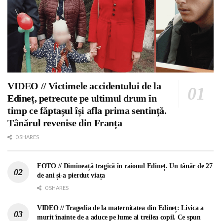
VIDEO // Victimele accidentului de la
Edineț, petrecute pe ultimul drum în
timp ce făptașul își afla prima sentință.
Tânărul revenise din Franța
0 SHARES
FOTO // Dimineață tragică în raionul Edineț. Un tânăr de 27
de ani și-a pierdut viața
0 SHARES
VIDEO // Tragedia de la maternitatea din Edineț: Livica a
murit înainte de a aduce pe lume al treilea copil. Ce spun