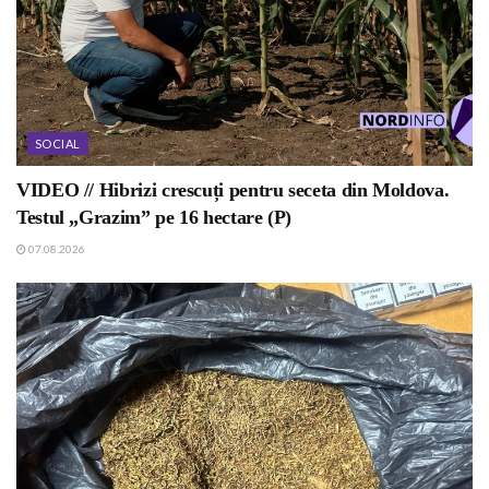
SOCIAL
VIDEO // Hibrizi crescuți pentru seceta din Moldova.
Testul „Grazim” pe 16 hectare (P)
07.08.2026