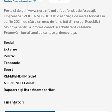
Portalul de știri www.nordinfo.md a fost fondat de Asociația
Obștească “VOCEA NORDULUI”, o asociație de media fondată în
aprilie 2024, de către un grup de jurnaliști din nordul Republicii
Moldova pentru a informa corect şi echidistant cetăţenii.
Promovăm jurnalismul de calitate și democraţia.
Social
Externe
Politic
Economic
Sport
REFERENDUM 2024
NORDINFO Edineț
Rapoarte și lista finanțatorilor
Finanțatori