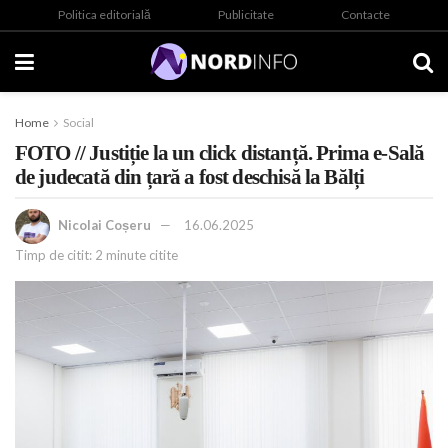
Politica editorială
Publicitate
Contacte
Home
Social
FOTO // Justiție la un click distanță. Prima e-Sală
de judecată din țară a fost deschisă la Bălți
Nicolai Coșeru
16.06.2025
Timp de citit: 2 minute citite