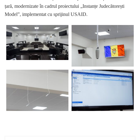
țară, modernizate în cadrul proiectului „Instanțe Judecătorești
Model”, implementat cu sprijinul USAID.