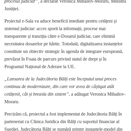
procesul judiciar”,
a declarat Veronica Mihailov-Moraru, Ministra
Justiției.
Proiectul e-Sala va aduce beneficii imediate pentru cetățeni și
sistemul judiciar: acces sporit la informații, procese mai
transparente și tranziția către e-Dosarul judiciar, care elimină
necesitatea dosarelor pe hârtie. Totodată, digitalizarea instanțelor
constituie un obiectiv strategic în agenda de integrare europeană,
prevăzut în Foaia de parcurs privind statul de drept și în
Programul Național de Aderare la UE.
„Lansarea de la Judecătoria Bălți este începutul unui proces
continuu de modernizare, din care vor avea de câștigat atât
cetățenii, cât și breasla din sistem”
, a adăugat Veronica Mihailov-
Moraru.
Precizăm că, proiectul a fost implementat de Judecătoria Bălți în
parteneriat cu
Clinica Juridica
din Bălți cu suportul financiar al
Suediei. Judecătoria Bălți se numără printre instanțele-model din