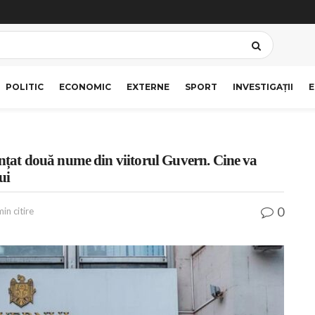
POLITIC
ECONOMIC
EXTERNE
SPORT
INVESTIGAȚII
E
at două nume din viitorul Guvern. Cine va
ui
0
in citire