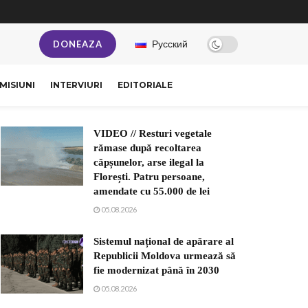
Русский
DONEAZA
MISIUNI
INTERVIURI
EDITORIALE
VIDEO // Resturi vegetale
rămase după recoltarea
căpșunelor, arse ilegal la
Florești. Patru persoane,
amendate cu 55.000 de lei
05.08.2026
Sistemul național de apărare al
Republicii Moldova urmează să
fie modernizat până în 2030
05.08.2026