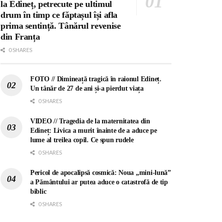
la Edineț, petrecute pe ultimul
drum în timp ce făptașul își afla
prima sentință. Tânărul revenise
din Franța
0 SHARES
FOTO // Dimineață tragică în raionul Edineț.
Un tânăr de 27 de ani și-a pierdut viața
0 SHARES
VIDEO // Tragedia de la maternitatea din
Edineț: Livica a murit înainte de a aduce pe
lume al treilea copil. Ce spun rudele
0 SHARES
Pericol de apocalipsă cosmică: Noua „mini-lună”
a Pământului ar putea aduce o catastrofă de tip
biblic
0 SHARES