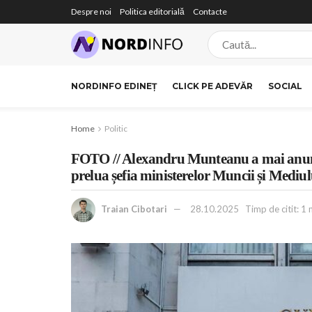
Despre noi
Politica editorială
Contacte
NORDINFO EDINEȚ
CLICK PE ADEVĂR
SOCIAL
Home
Politic
FOTO // Alexandru Munteanu a mai anunț
prelua șefia ministerelor Muncii și Mediul
Traian Cibotari
28.10.2025
Timp de citit: 1 m