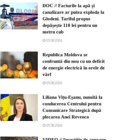
DOC // Facturile la apă și
canalizare ar putea exploda la
Glodeni. Tariful propus
depășește 110 lei pentru un
metru cub
05.08.2026
Republica Moldova se
confruntă din nou cu un deficit
de energie electrică în orele de
vârf
05.08.2026
Liliana Vițu-Eșanu, numită la
conducerea Centrului pentru
Comunicare Strategică după
plecarea Anei Revenco
05.08.2026
VIDEO // Investiție de aproape