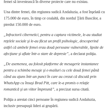
femei să investească în diverse proiecte care nu existau.
Una dintre femei, din regiunea sudică Andaluzia, a fost înşelată cu
175.000 de euro, în timp ce cealaltă, din nordul Ţării Bascilor, a
pierdut 150.000 de euro.
„Infractorii cibernetici, pentru a captura victimele, le-au studiat
reţelele sociale şi le-au făcut un profil psihologic, descoperind
astfel că ambele femei erau două persoane vulnerabile, lipsite de
afecţiune şi aflate într-o stare de depresie”
, a declarat poliţia.
„De asemenea, au folosit platforme de mesagerie instantanee
pentru a schimba mesaje şi e-mailuri cu cele două femei până
când au ajuns într-un punct în care au crezut că discută prin
WhatsApp cu însuşi Brad Pitt, care le-a promis o relaţie
romantică şi un viitor împreună”
, a precizat sursa citată.
Poliţia a arestat cinci persoane în regiunea sudică Andaluzia,
inclusiv presupuşii lideri ai grupării.