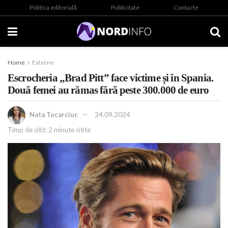
Politica editorială
Publicitate
Contacte
Home
Externe
Escrocheria „Brad Pitt” face victime și în Spania.
Două femei au rămas fără peste 300.000 de euro
Nata Tocarciuc
24.09.2024
Timp de citit: 2 minute citite