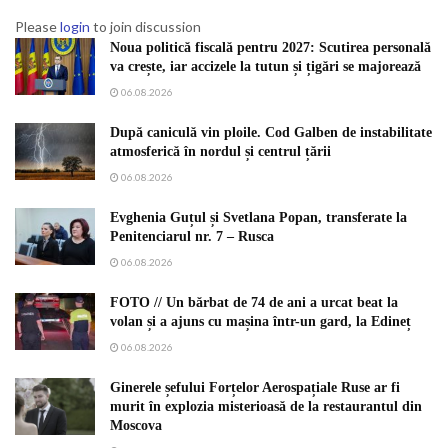
Please
login
to join discussion
Noua politică fiscală pentru 2027: Scutirea personală
va crește, iar accizele la tutun și țigări se majorează
06.08.2026
După caniculă vin ploile. Cod Galben de instabilitate
atmosferică în nordul și centrul țării
06.08.2026
Evghenia Guțul și Svetlana Popan, transferate la
Penitenciarul nr. 7 – Rusca
06.08.2026
FOTO // Un bărbat de 74 de ani a urcat beat la
volan și a ajuns cu mașina într-un gard, la Edineț
06.08.2026
Ginerele șefului Forțelor Aerospațiale Ruse ar fi
murit în explozia misterioasă de la restaurantul din
Moscova