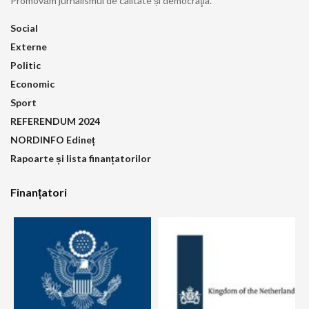
Promovăm jurnalismul de calitate și democraţia.
Social
Externe
Politic
Economic
Sport
REFERENDUM 2024
NORDINFO Edineț
Rapoarte și lista finanțatorilor
Finanțatori