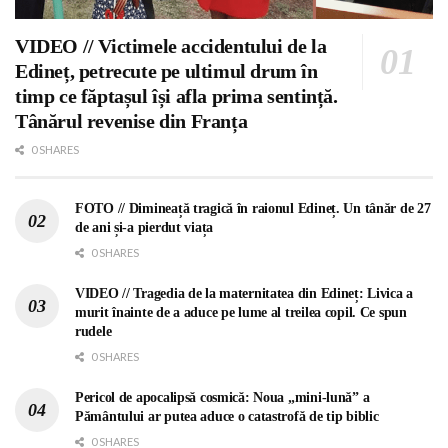
VIDEO // Victimele accidentului de la
Edineț, petrecute pe ultimul drum în
timp ce făptașul își afla prima sentință.
Tânărul revenise din Franța
0 SHARES
FOTO // Dimineață tragică în raionul Edineț. Un tânăr de 27
de ani și-a pierdut viața
0 SHARES
VIDEO // Tragedia de la maternitatea din Edineț: Livica a
murit înainte de a aduce pe lume al treilea copil. Ce spun
rudele
0 SHARES
Pericol de apocalipsă cosmică: Noua „mini-lună” a
Pământului ar putea aduce o catastrofă de tip biblic
0 SHARES