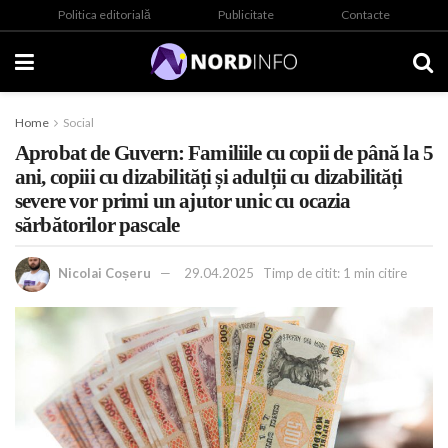
Politica editorială
Publicitate
Contacte
Home
Social
Aprobat de Guvern: Familiile cu copii de până la 5
ani, copiii cu dizabilități și adulții cu dizabilități
severe vor primi un ajutor unic cu ocazia
sărbătorilor pascale
Nicolai Coșeru
29.04.2025
Timp de citit: 1 min citire