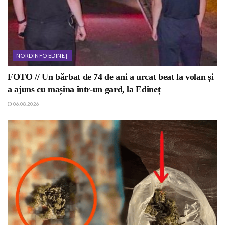
NORDINFO EDINEȚ
FOTO // Un bărbat de 74 de ani a urcat beat la volan și
a ajuns cu mașina într-un gard, la Edineț
06.08.2026