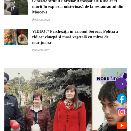
Ginerele șefului Forțelor Aerospațiale Ruse ar fi
murit în explozia misterioasă de la restaurantul din
Moscova
06.08.2026
VIDEO // Percheziții în raionul Soroca: Poliția a
ridicat cânepă și masă vegetală cu miros de
marijuana
06.08.2026
→