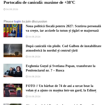
Portocaliu de caniculă: maxime de +38°C
06.08.2026
Please
login
to join discussion
Noua politică fiscală pentru 2027: Scutirea personală
va crește, iar accizele la tutun și țigări se majorează
06.08.2026
După caniculă vin ploile. Cod Galben de instabilitate
atmosferică în nordul și centrul țării
06.08.2026
Evghenia Guțul și Svetlana Popan, transferate la
Penitenciarul nr. 7 – Rusca
06.08.2026
FOTO // Un bărbat de 74 de ani a urcat beat la
volan și a ajuns cu mașina într-un gard, la Edineț
06.08.2026