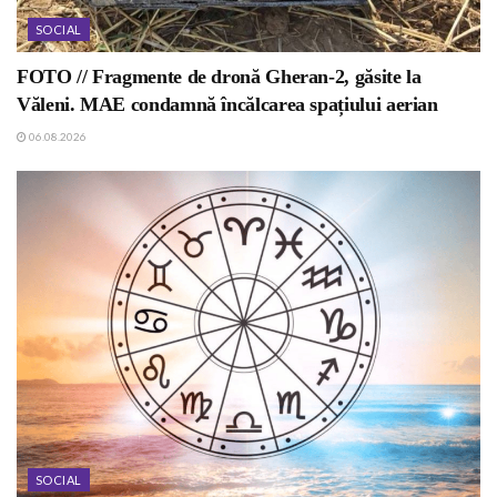
SOCIAL
FOTO // Fragmente de dronă Gheran-2, găsite la
Văleni. MAE condamnă încălcarea spațiului aerian
06.08.2026
SOCIAL