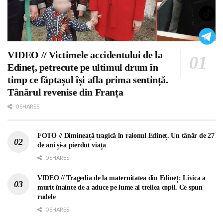
VIDEO // Victimele accidentului de la
Edineț, petrecute pe ultimul drum în
timp ce făptașul își afla prima sentință.
Tânărul revenise din Franța
0 SHARES
FOTO // Dimineață tragică în raionul Edineț. Un tânăr de 27
de ani și-a pierdut viața
0 SHARES
VIDEO // Tragedia de la maternitatea din Edineț: Livica a
murit înainte de a aduce pe lume al treilea copil. Ce spun
rudele
0 SHARES