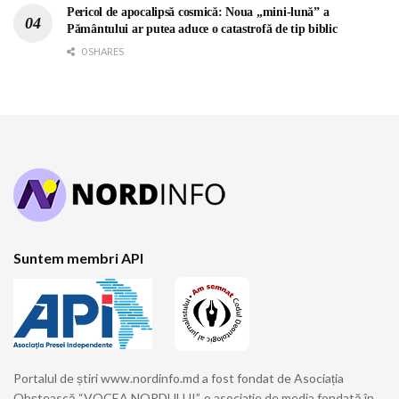
Pericol de apocalipsă cosmică: Noua „mini-lună” a
Pământului ar putea aduce o catastrofă de tip biblic
0 SHARES
Suntem membri API
Portalul de știri www.nordinfo.md a fost fondat de Asociația
Obștească “VOCEA NORDULUI”, o asociație de media fondată în