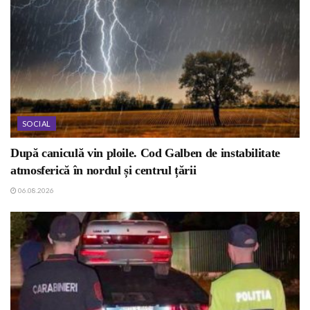
SOCIAL
După caniculă vin ploile. Cod Galben de instabilitate
atmosferică în nordul și centrul țării
06.08.2026