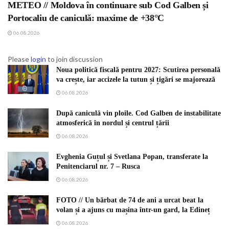
METEO // Moldova în continuare sub Cod Galben și
Portocaliu de caniculă: maxime de +38°C
06.08.2026
Please
login
to join discussion
Noua politică fiscală pentru 2027: Scutirea personală
va crește, iar accizele la tutun și țigări se majorează
06.08.2026
După caniculă vin ploile. Cod Galben de instabilitate
atmosferică în nordul și centrul țării
06.08.2026
Evghenia Guțul și Svetlana Popan, transferate la
Penitenciarul nr. 7 – Rusca
06.08.2026
FOTO // Un bărbat de 74 de ani a urcat beat la
volan și a ajuns cu mașina într-un gard, la Edineț
06.08.2026