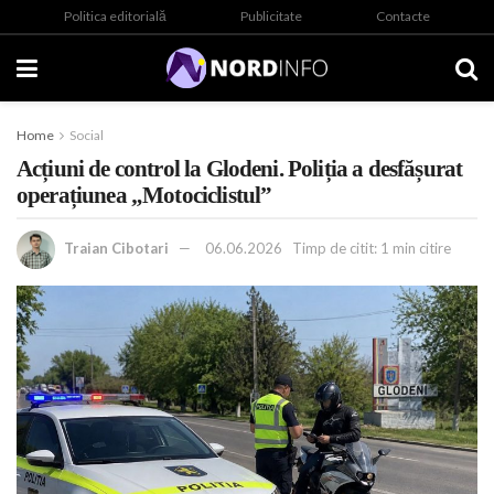
Politica editorială
Publicitate
Contacte
Home
Social
Acțiuni de control la Glodeni. Poliția a desfășurat
operațiunea „Motociclistul”
Traian Cibotari
06.06.2026
Timp de citit: 1 min citire