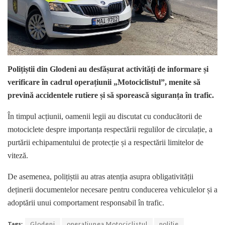
Polițiștii din Glodeni au desfășurat activități de informare și
verificare în cadrul operațiunii „Motociclistul”, menite să
prevină accidentele rutiere și să sporească siguranța în trafic.
În timpul acțiunii, oamenii legii au discutat cu conducătorii de
motociclete despre importanța respectării regulilor de circulație, a
purtării echipamentului de protecție și a respectării limitelor de
viteză.
De asemenea, polițiștii au atras atenția asupra obligativității
deținerii documentelor necesare pentru conducerea vehiculelor și a
adoptării unui comportament responsabil în trafic.
Tags:
Glodeni
operațiunea Motociclistul
poliție