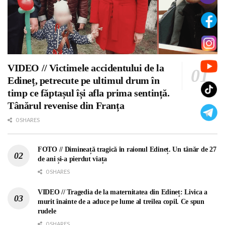
VIDEO // Victimele accidentului de la
Edineț, petrecute pe ultimul drum în
timp ce făptașul își afla prima sentință.
Tânărul revenise din Franța
0 SHARES
FOTO // Dimineață tragică în raionul Edineț. Un tânăr de 27
de ani și-a pierdut viața
0 SHARES
VIDEO // Tragedia de la maternitatea din Edineț: Livica a
murit înainte de a aduce pe lume al treilea copil. Ce spun
rudele
0 SHARES