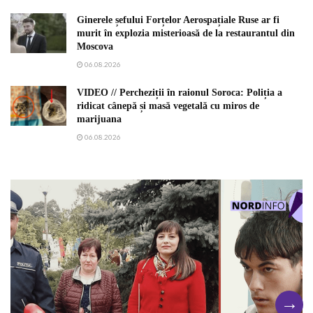
Ginerele șefului Forțelor Aerospațiale Ruse ar fi
murit în explozia misterioasă de la restaurantul din
Moscova
06.08.2026
VIDEO // Percheziții în raionul Soroca: Poliția a
ridicat cânepă și masă vegetală cu miros de
marijuana
06.08.2026
→