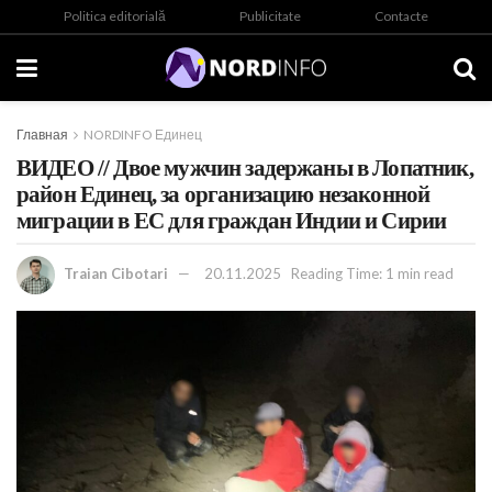
Politica editorială
Publicitate
Contacte
Главная
NORDINFO Единец
ВИДЕО // Двое мужчин задержаны в Лопатник,
район Единец, за организацию незаконной
миграции в ЕС для граждан Индии и Сирии
Traian Cibotari
20.11.2025
Reading Time: 1 min read