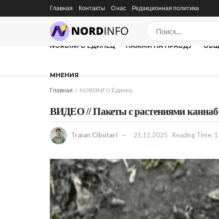
Главная
Контакты
О нас
Редакционная политика
NORDINFO ЕДИНЕЦ
НАЖМИ НА ПРАВДУ
ОБЩ
МНЕНИЯ
Главная
NORDINFO Единец
ВИДЕО // Пакеты с растениями каннаб
Traian Cibotari
21.11.2025
Reading Time: 1