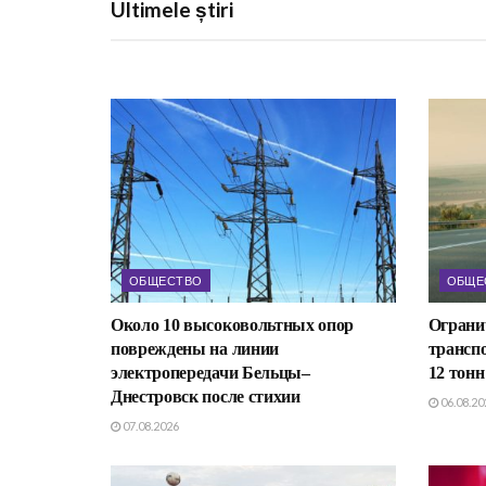
Ultimele știri
ОБЩЕСТВО
ОБЩЕ
Около 10 высоковольтных опор
Ограни
повреждены на линии
транспо
электропередачи Бельцы–
12 тонн
Днестровск после стихии
06.08.20
07.08.2026