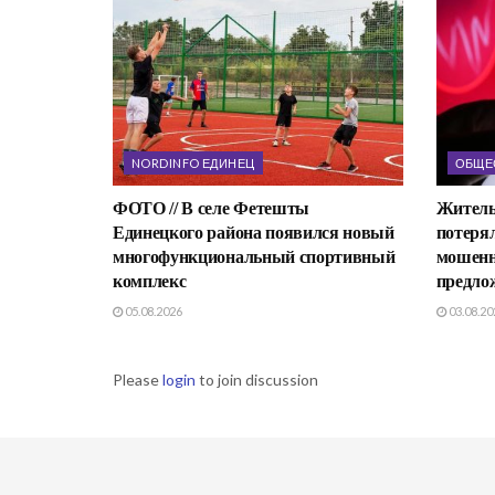
NORDINFO ЕДИНЕЦ
ОБЩЕ
ФОТО // В селе Фетешты
Житель
Единецкого района появился новый
потерял
многофункциональный спортивный
мошенн
комплекс
предло
05.08.2026
03.08.20
Please
login
to join discussion