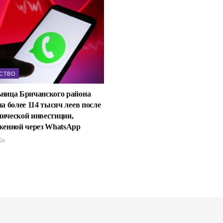
СТВО
ница Бричанского района
а более 114 тысяч леев после
ической инвестиции,
женной через WhatsApp
26