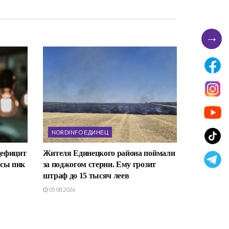
→
NORDINFO ЕДИНЕЦ
дефицит
Жителя Единецкого района поймали
асы пик
за поджогом стерни. Ему грозит
штраф до 15 тысяч леев
05.08.2026