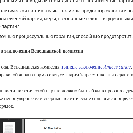
бранным и свободы лиц объединяться в политические партии
литической партии в качестве меры предосторожности и росп
литической партии, меры, признанные неконституционными 
 партии?
очные процессуальные гарантии, способные предотвратить
в заключении Венецианской комиссии
 года, Венецианская комиссия
приняла заключение
Amicus curiae
,
равовой анализ норм о статусе «партий‑преемников» и ограниче
ельности политической партии должно быть сбалансировано с д
же непопулярные или спорные политические силы имели определе
рядок.