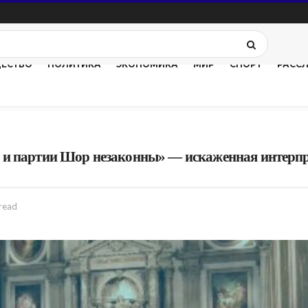
ЕСТВО
ПОЛИТИКА
ЭКОНОМИКА
МИР
СПОРТ
РАСС
 и партии Шор незаконны» — искаженная интерп
 read