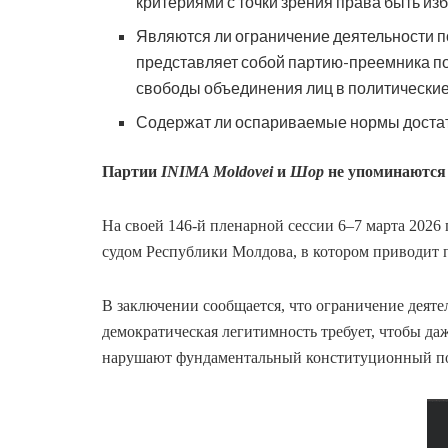
критериями с точки зрения права быть из
Являются ли ограничение деятельности по
представляет собой партию-преемника по
свободы объединения лиц в политические
Содержат ли оспариваемые нормы достат
Партии
INIMA Moldovei
и
Шор
не упоминаются 
На своей 146-й пленарной сессии 6–7 марта 2026
судом Республики Молдова, в котором приводит п
В заключении сообщается, что ограничение деят
демократическая легитимность требует, чтобы да
нарушают фундаментальный конституционный по