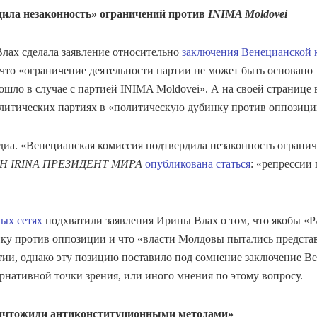
дила незаконность» ограничений против
INIMA Moldovei
 Влах сделала заявление относительно
заключения Венецианской 
 что «ограничение деятельности партии не может быть основано
ошло в случае с партией INIMA Moldovei». А на своей странице 
политических партиях в «политическую дубинку против оппозици
диа. «Венецианская комиссия подтвердила незаконность ограни
H IRINA ПРЕЗИДЕНТ МИРА
опубликована статься
: «репрессии
ых сетях
подхватили заявления Ирины Влах о том, что якобы «PA
нку против оппозиции и что «власти Молдовы пытались предста
тии, однако эту позицию поставило под сомнение заключение Ве
рнативной точки зрения, или иного мнения по этому вопросу.
чтожили антиконституционными методами»