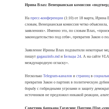
Ирина Влах: Венецианская комиссия «подтвер
На
пресс-конференции
(1:10) от 18 марта, Ирина
словам, Венецианская комиссия четко объяснила,
заявлениях». Именно это, по словам Влах, «произ
законодательство под себя», превратив Закон о 
Заявление Ирины Влах подхватили некоторые ме
пишут
gagauzinfo.md
и
Бельцы 24
. А на сайте
VLA
международную огласку».
Несколько
Telegram-каналов
и
страниц
в
социальн
превратив Закон о партиях в политическую дуби
борьбу с гибридными угрозами и защиту демокра
источников не предложил никакой реакции, альте
Советник башкана Гагаузии: Партию
Шор
«уни