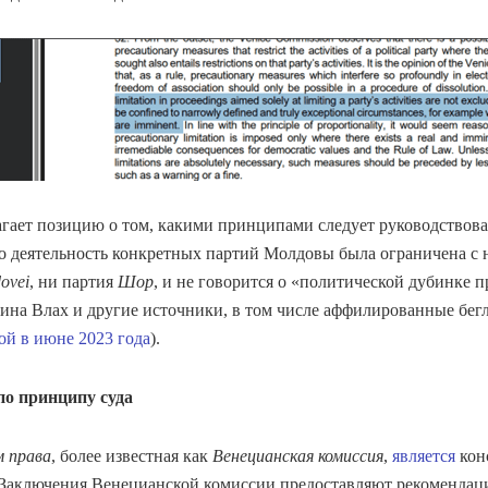
гает позицию о том, какими принципами следует руководствова
то деятельность конкретных партий Молдовы была ограничена с
ovei
, ни партия
Шор
, и не говорится о «политической дубинке 
ина Влах и другие источники, в том числе аффилированные бег
й в июне 2023 года
).
по принципу суда
м права
, более известная как
Венецианская комиссия
,
является
кон
 Заключения Венецианской комиссии предоставляют рекомендаци