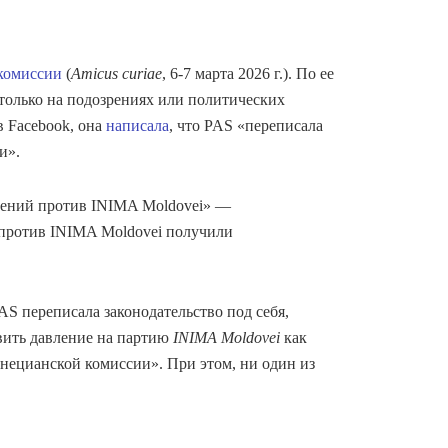
комиссии
(
Amicus curiae
, 6-7 марта 2026 г.). По ее
 только на подозрениях или политических
в Facebook, она
написала
, что PAS «переписала
и».
чений против INIMA Moldovei» —
 против INIMA Moldovei получили
S переписала законодательство под себя,
вить давление на партию
INIMA Moldovei
как
нецианской комиссии». При этом, ни один из