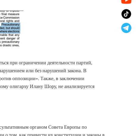
ться при ограничении деятельности партий,
 нарушением или без нарушений закона. В
против оппозиции». Также, в заключении
лому олигарху Илану Шору, не анализируется
сультативным органом Совета Европы по
и о том, как привести их конституции и законы в