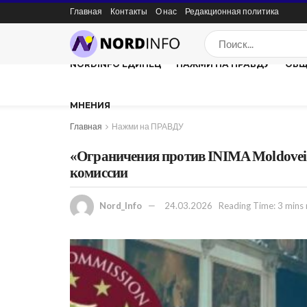
Главная
Контакты
О нас
Редакционная политика
NORDINFO ЕДИНЕЦ
НАЖМИ НА ПРАВДУ
ОБЩ
МНЕНИЯ
Главная
Нажми на ПРАВДУ
«Ограничения против INIMA Moldovei
комиссии
Nord_Info
24.03.2026
Reading Time: 3 mins