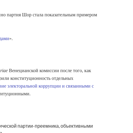
енно партия Шор стала показательным примером
дами
».
riae
Венецианской комиссии после того, как
орили конституционность отдельных
вие электоральной коррупции и связанными с
ституционными.
итической партии-преемника, объективными