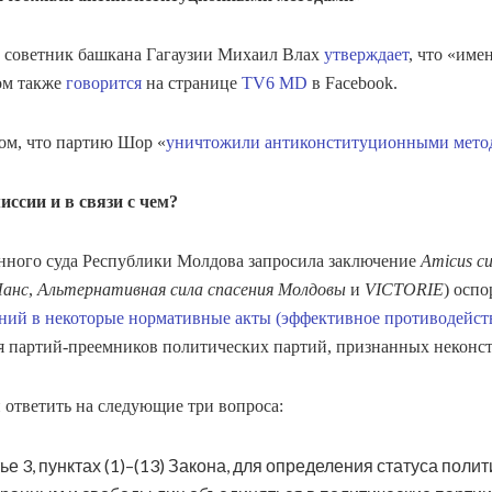
, советник башкана Гагаузии Михаил Влах
утверждает
, что «им
ом также
говорится
на странице
TV6 MD
в Facebook.
ом, что партию Шор «
уничтожили антиконституционными мето
ссии и в связи с чем?
онного суда Республики Молдова запросила заключение
Amicus cu
анс
,
Альтернативная сила спасения Молдовы
и
VICTORIE
) осп
ений в некоторые нормативные акты (эффективное противодейст
я партий-преемников политических партий, признанных некон
ответить на следующие три вопроса:
ье 3, пунктах (1)–(13) Закона, для определения статуса пол