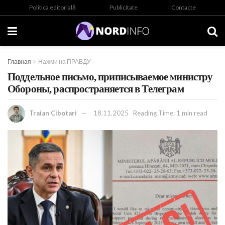
Politica editorială
Publicitate
Contacte
Главная
Нажми на ПРАВДУ
Поддельное письмо, приписываемое министру
Обороны, распространяется в Телеграм
Traian Cibotari
18.11.2025
Reading Time: 1 min read