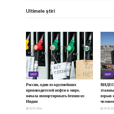
Ultimele știri
МИР
МИР
Россия, один из крупнейших
ВИДЕО /
производителей нефти в мире,
этажны
начала импортировать бензин из
взрыв 
Индии
челове
02.07.2026
29.05.20