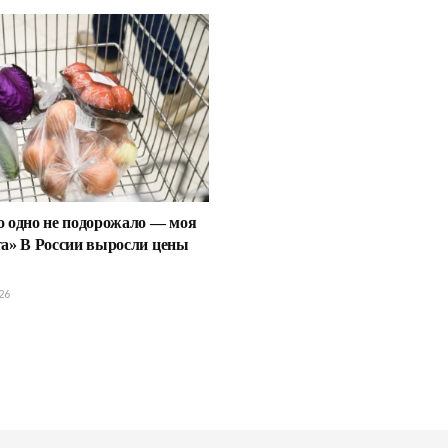
о одно не подорожало — моя
та» В России выросли цены
26