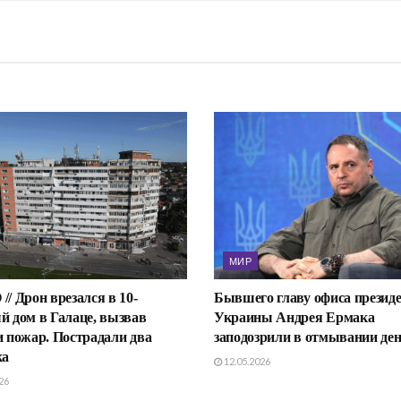
МИР
/ Дрон врезался в 10-
Бывшего главу офиса презид
й дом в Галаце, вызвав
Украины Андрея Ермака
и пожар. Пострадали два
заподозрили в отмывании ден
ка
12.05.2026
26