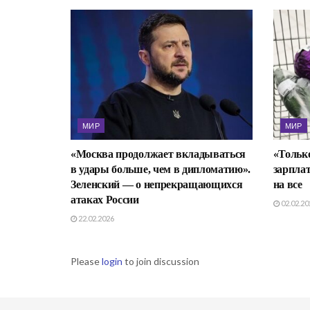
МИР
МИР
«Москва продолжает вкладываться
«Тольк
в удары больше, чем в дипломатию».
зарпла
Зеленский — о непрекращающихся
на все
атаках России
02.02.20
22.02.2026
Please
login
to join discussion