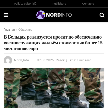
Politica editorială
Publicitate
Contacte
Главная
Общество
В Бельцах реализуется проект по обеспечению
военнослужащих жильём стоимостью более 15
миллионов евро
Nord_Info
09.06.2026
Reading Time: 1 min read