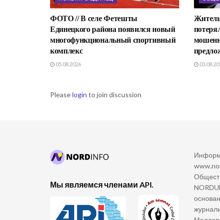
ФОТО // В селе Фетешты
Житель
Единецкого района появился новый
потерял
многофункциональный спортивный
мошенн
комплекс
предло
05.08.2026
03.08.20
Please
login
to join discussion
Информ
www.nor
Общест
Мы являемся членами API.
NORDULU
основан
журнали
Молдова