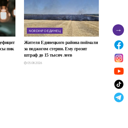
→
NORDINFO ЕДИНЕЦ
дефицит
Жителя Единецкого района поймали
асы пик
за поджогом стерни. Ему грозит
штраф до 15 тысяч леев
05.08.2026