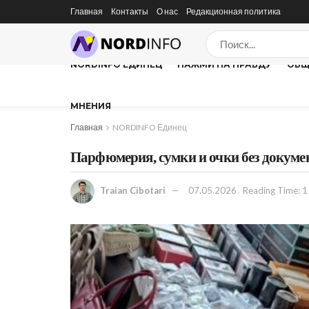
Главная
Контакты
О нас
Редакционная политика
NORDINFO ЕДИНЕЦ
НАЖМИ НА ПРАВДУ
ОБЩ
МНЕНИЯ
Главная
NORDINFO Единец
Парфюмерия, сумки и очки без докуме
Traian Cibotari
07.05.2026
Reading Time: 1