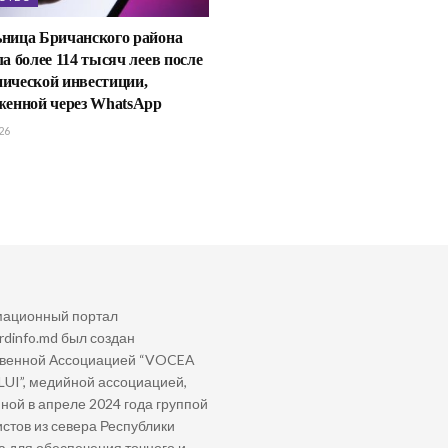
ница Бричанского района
а более 114 тысяч леев после
ической инвестиции,
женной через WhatsApp
26
ационный портал
dinfo.md был создан
венной Ассоциацией “VOCEA
I”, медийной ассоциацией,
ной в апреле 2024 года группой
стов из севера Республики
 для обеспечения точного и