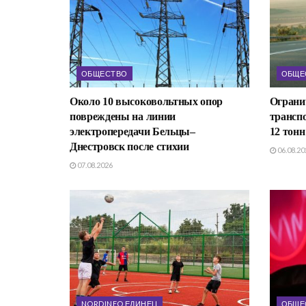
ОБЩЕСТВО
ОБЩЕ
Около 10 высоковольтных опор
Ограни
повреждены на линии
транспо
электропередачи Бельцы–
12 тонн
Днестровск после стихии
06.08.20
07.08.2026
NORDINFO ЕДИНЕЦ
ОБЩЕ