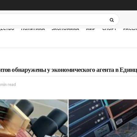
ЕСТВО
ПОЛИТИКА
ЭКОНОМИКА
МИР
СПОРТ
РАСС
нтов обнаружены у экономического агента в Единц
 min read