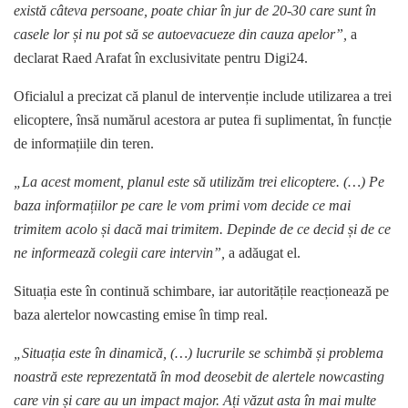
există câteva persoane, poate chiar în jur de 20-30 care sunt în
casele lor și nu pot să se autoevacueze din cauza apelor”,
a
declarat Raed Arafat în exclusivitate pentru Digi24.
Oficialul a precizat că planul de intervenție include utilizarea a trei
elicoptere, însă numărul acestora ar putea fi suplimentat, în funcție
de informațiile din teren.
„La acest moment, planul este să utilizăm trei elicoptere. (…) Pe
baza informațiilor pe care le vom primi vom decide ce mai
trimitem acolo și dacă mai trimitem. Depinde de ce decid și de ce
ne informează colegii care intervin”,
a adăugat el.
Situația este în continuă schimbare, iar autoritățile reacționează pe
baza alertelor nowcasting emise în timp real.
„Situația este în dinamică, (…) lucrurile se schimbă și problema
noastră este reprezentată în mod deosebit de alertele nowcasting
care vin și care au un impact major. Ați văzut asta în mai multe