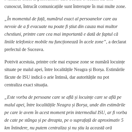
cunoscut, întrucât comunicațiile sunt întrerupte în mai multe zone.
„În momentul de față, numărul exact al persoanelor care au
nevoie de a fi evacuate nu poate fi știut din cauza mai multor
chestiuni, printre care cea mai importantă e dată de faptul că
liniile telefonice mobile nu funcționează în acele zone”
, a declarat
prefectul de Suceava.
Potrivit acestuia, printre cele mai expuse zone se numără locuințe
situate pe malul apei, între localitățile Neagra și Borșa. Estimările
făcute de ISU indică o arie întinsă, dar autoritățile nu pot
centraliza exact situația.
„Este vorba de persoane care se află și locuințe care se află pe
malul apei, între localitățile Neagra și Borșa, unde din estimările
pe care le avem în acest moment prin intermediul ISU, ar fi vorba
de cate pe stânga și pe dreapta, pe o suprafață de aproximativ 5
km întindere, nu putem centraliza și nu știu la această oră