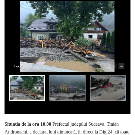
-
+
1
of 8
Situația de la ora 10.00
Prefectul județului Suceava, Traian
Andronachi, a declarat luni dimineață, în direct la Digi24, că toate