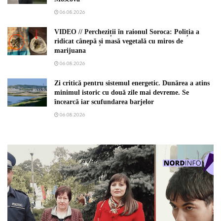
06.08.2026
VIDEO // Percheziții în raionul Soroca: Poliția a
ridicat cânepă și masă vegetală cu miros de
marijuana
06.08.2026
Zi critică pentru sistemul energetic. Dunărea a atins
minimul istoric cu două zile mai devreme. Se
încearcă iar scufundarea barjelor
06.08.2026