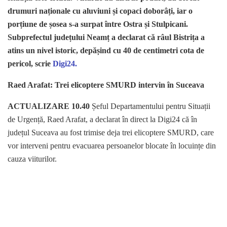
drumuri naționale cu aluviuni și copaci doborâți, iar o
porțiune de șosea s-a surpat între Ostra și Stulpicani.
Subprefectul județului Neamț a declarat că râul Bistrița a
atins un nivel istoric, depășind cu 40 de centimetri cota de
pericol, scrie
Digi24.
Raed Arafat: Trei elicoptere SMURD intervin în Suceava
ACTUALIZARE 10.40
Șeful Departamentului pentru Situații
de Urgență, Raed Arafat, a declarat în direct la Digi24 că în
județul Suceava au fost trimise deja trei elicoptere SMURD, care
vor interveni pentru evacuarea persoanelor blocate în locuințe din
cauza viiturilor.