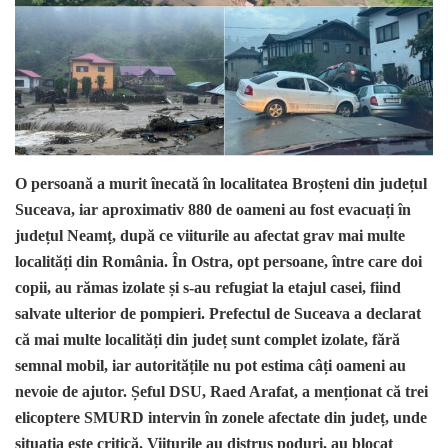
O persoană a murit înecată în localitatea Broșteni din județul
Suceava, iar aproximativ 880 de oameni au fost evacuați în
județul Neamț, după ce viiturile au afectat grav mai multe
localități din România. În Ostra, opt persoane, între care doi
copii, au rămas izolate și s-au refugiat la etajul casei, fiind
salvate ulterior de pompieri. Prefectul de Suceava a declarat
că mai multe localități din județ sunt complet izolate, fără
semnal mobil, iar autoritățile nu pot estima câți oameni au
nevoie de ajutor. Șeful DSU, Raed Arafat, a menționat că trei
elicoptere SMURD intervin în zonele afectate din județ, unde
situația este critică. Viiturile au distrus poduri, au blocat