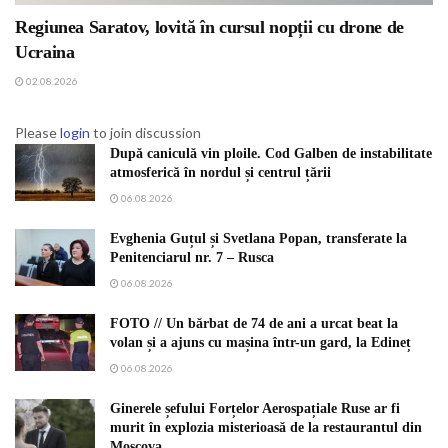
Regiunea Saratov, lovită în cursul nopții cu drone de
Ucraina
02.08.2026
Please
login
to join discussion
După caniculă vin ploile. Cod Galben de instabilitate
atmosferică în nordul și centrul țării
06.08.2026
Evghenia Guțul și Svetlana Popan, transferate la
Penitenciarul nr. 7 – Rusca
06.08.2026
FOTO // Un bărbat de 74 de ani a urcat beat la
volan și a ajuns cu mașina într-un gard, la Edineț
06.08.2026
Ginerele șefului Forțelor Aerospațiale Ruse ar fi
murit în explozia misterioasă de la restaurantul din
Moscova