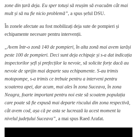
zone din țară deja. Eu sper totuși să reușim să evacuăm cât mai
mult și să nu fie nicio problemă”
, a spus șeful DSU.
În zonele afectate au fost mobilizați deja sute de pompieri și
echipamente necesare pentru intervenții.
„Avem într-o zonă 140 de pompieri, în alta zonă mai avem iarăși
peste 100 de pompieri. Deci sunt deja echipaje și s-a dat indicația
inspectorilor șefi și prefecților la nevoie, să solicite forțe dacă au
nevoie de sprijin mai departe sau echipamente. S-au trimis
motopompe, s-a trimis ce trebuie pentru a interveni pentru
scoaterea apei, dar acum, mai ales în zona Suceava, în zona
Neagra, foarte important pentru noi este să scoatem populația
care poate să fie expusă mai departe riscului din zona respectivă,
cât avem cod, așa că pe asta se lucrează la acest moment la
nivelul județului Suceava”,
a mai spus Raed Arafat.