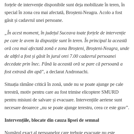
forțele de intervenție disponibile sunt deja mobilizate în teren, în
special în zona cea mai afectată, Broșteni-Neagra. Acolo a fost
găsit și cadavrul unei persoane.
„În acest moment, în județul Suceava toate forțele de intervenție
pe care le avem la dispoziție sunt în teren. În principal la această
oră cea mai afectată zonă e zona Broșteni, Broșteni-Neagra, unde
de altfel a fost și găsit în jurul orei 7.00 cadavrul persoanei
decedate prin înec. Până la această oră se pare că persoană a
fost extrasă din apă
”, a declarat Andronachi.
Situația rămâne critică în zonă, unde nu se poate ajunge pe cale
terestră, motiv pentru care au fost trimise elicoptere SMURD
pentru misiuni de salvare și evacuare. Intervențiile aeriene sunt
necesare deoarece „nu se poate ajunge terestru, ceea ce este grav”.
Intervențiile, blocate din cauza lipsei de semnal
Numărul exact al persoanelor care trebuie evacuate nu este