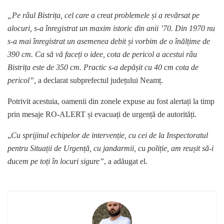
„Pe râul Bistrița, cel care a creat problemele și a revărsat pe
alocuri, s-a înregistrat un maxim istoric din anii ’70. Din 1970 nu
s-a mai înregistrat un asemenea debit și vorbim de o înălțime de
390 cm. Ca să vă faceți o idee, cota de pericol a acestui râu
Bistrița este de 350 cm. Practic s-a depășit cu 40 cm cota de
pericol”,
a declarat subprefectul județului Neamț.
Potrivit acestuia, oamenii din zonele expuse au fost alertați la timp
prin mesaje RO-ALERT și evacuați de urgență de autorități.
„
Cu sprijinul echipelor de intervenție, cu cei de la Inspectoratul
pentru Situații de Urgență, cu jandarmii, cu poliție, am reușit să-i
ducem pe toți în locuri sigure”
, a adăugat el.