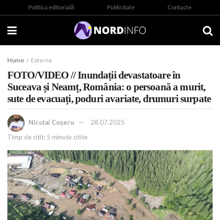
Politica editorială
Publicitate
Contacte
Home
Externe
FOTO/VIDEO // Inundații devastatoare în
Suceava și Neamț, România: o persoană a murit,
sute de evacuați, poduri avariate, drumuri surpate
Nicolai Coșeru
28.07.2025
Timp de citit: 5 minute citite