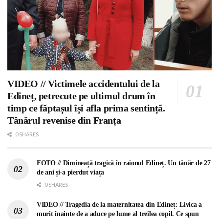
VIDEO // Victimele accidentului de la
Edineț, petrecute pe ultimul drum în
timp ce făptașul își afla prima sentință.
Tânărul revenise din Franța
0 SHARES
FOTO // Dimineață tragică în raionul Edineț. Un tânăr de 27
de ani și-a pierdut viața
0 SHARES
VIDEO // Tragedia de la maternitatea din Edineț: Livica a
murit înainte de a aduce pe lume al treilea copil. Ce spun