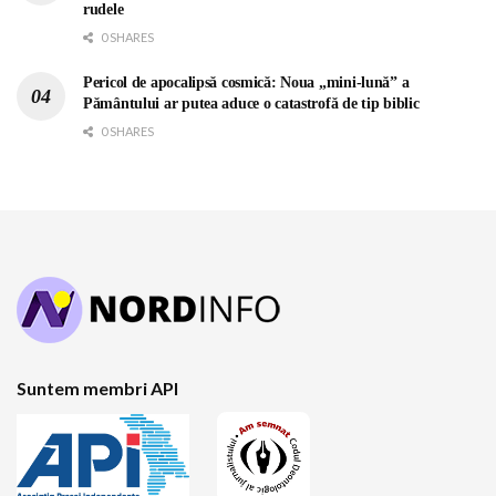
rudele
0 SHARES
Pericol de apocalipsă cosmică: Noua „mini-lună” a
Pământului ar putea aduce o catastrofă de tip biblic
0 SHARES
Suntem membri API